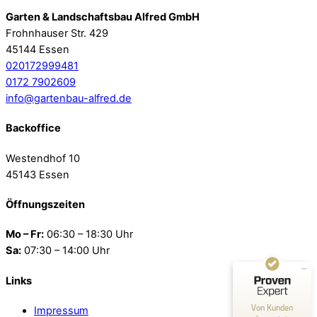
Garten & Landschaftsbau Alfred GmbH
Frohnhauser Str. 429
45144 Essen
020172999481
0172 7902609
info@gartenbau-alfred.de
Backoffice
Westendhof 10
45143 Essen
Kundenbewertungen und Erfahrungen zu
Gartenbau-Alfred
Öffnungszeiten
SEHR GUT
100%
Mo – Fr:
06:30 – 18:30 Uhr
Empfehlungen auf
ProvenExpert.com
4,73 / 5,00
Sa:
07:30 – 14:00 Uhr
8
78
Links
Bewertungen auf
Bewertungen von 2
Von Kunden
ProvenExpert.com
Impressum
anderen Quellen