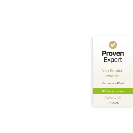
Empfehlungen auf
ProvenExpert.com
4,73 / 5,00
78
8
Bewertungen von 2
Bewertungen auf
anderen Quellen
ProvenExpert.com
Blick aufs ProvenExpert-Profil werfen
Anonym
5
Von Kunden
Sehr informative und ausführliche
bewertet
Information zum Thema Ackerschachtelhalm.
Gartenbau-Alfred
86 Bewertungen
Authentizität
3.7.2026