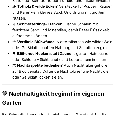
Sand oder Schotter fördern Kräuter und Insektenvielfalt.
🪵
Totholz & wilde Ecken
: Verstecke für Puppen, Raupen
und Käfer – ein kleines Stück Unordnung mit großem
Nutzen.
💧
Schmetterlings-Tränken
: Flache Schalen mit
feuchtem Sand und Mineralien, damit Falter Flüssigkeit
aufnehmen können.
🌸
Vertikale Blühwände
: Kletterpflanzen wie wilder Wein
oder Geißblatt schaffen Nahrung und Schatten zugleich.
🌳
Blühende Hecken statt Zäune
: Liguster, Hainbuche
oder Schlehe – Sichtschutz und Lebensraum in einem.
🦉
Nachtaspekte bedenken
: Auch Nachtfalter gehören
zur Biodiversität. Duftende Nachtblüher wie Nachtviole
oder Geißblatt locken sie an.
💚 Nachhaltigkeit beginnt im eigenen
Garten
Ein Schmetterlingsgarten ist nicht nur ein Geschenk für die