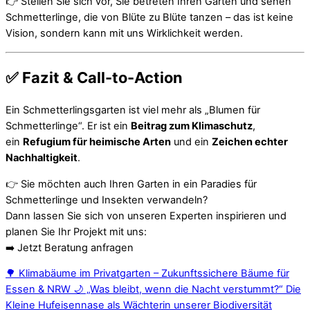
👉 Stellen Sie sich vor, Sie betreten Ihren Garten und sehen
Schmetterlinge, die von Blüte zu Blüte tanzen – das ist keine
Vision, sondern kann mit uns Wirklichkeit werden.
✅ Fazit & Call-to-Action
Ein Schmetterlingsgarten ist viel mehr als „Blumen für
Schmetterlinge“. Er ist ein
Beitrag zum Klimaschutz
,
ein
Refugium für heimische Arten
und ein
Zeichen echter
Nachhaltigkeit
.
👉 Sie möchten auch Ihren Garten in ein Paradies für
Schmetterlinge und Insekten verwandeln?
Dann lassen Sie sich von unseren Experten inspirieren und
planen Sie Ihr Projekt mit uns:
➡️
Jetzt Beratung anfragen
🌳 Klimabäume im Privatgarten – Zukunftssichere Bäume für
Essen & NRW
🌙 „Was bleibt, wenn die Nacht verstummt?“ Die
Kleine Hufeisennase als Wächterin unserer Biodiversität