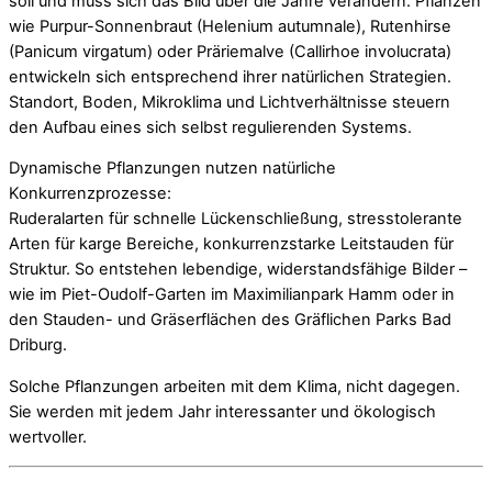
soll und muss sich das Bild über die Jahre verändern. Pflanzen
wie Purpur-Sonnenbraut (Helenium autumnale), Rutenhirse
(Panicum virgatum) oder Präriemalve (Callirhoe involucrata)
entwickeln sich entsprechend ihrer natürlichen Strategien.
Standort, Boden, Mikroklima und Lichtverhältnisse steuern
den Aufbau eines sich selbst regulierenden Systems.
Dynamische Pflanzungen nutzen natürliche
Konkurrenzprozesse:
Ruderalarten für schnelle Lückenschließung, stresstolerante
Arten für karge Bereiche, konkurrenzstarke Leitstauden für
Struktur. So entstehen lebendige, widerstandsfähige Bilder –
wie im Piet-Oudolf-Garten im Maximilianpark Hamm oder in
den Stauden- und Gräserflächen des Gräflichen Parks Bad
Driburg.
Solche Pflanzungen arbeiten mit dem Klima, nicht dagegen.
Sie werden mit jedem Jahr interessanter und ökologisch
wertvoller.