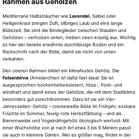
Rahmen aus Gehölzen
Mediterrane Halbsträucher wie
Lavendel
, Salbei oder
Heiligenkraut bringen Duft, silbriges Laub und eine lange
Blütezeit. Sie sind die Bindeglieder zwischen Stauden und
Gehölzen – verholzen unten, treiben oben krautig aus. Wichtig
ist hier der bereits erwähnte durchlässige Boden und ein
Rückschnitt nach der Blüte, damit sie nicht von unten
verkahlen.
Den oberen Rahmen bildet ein klimafestes Gehölz. Die
Felsenbirne
(Amelanchier) ist dafür fast ideal: Sie ist
ausgesprochen trockenheitsresistent, hitze-, frost- und
windhart und damit eines der Gehölze, die mit dem Stadtklima
besonders gut zurechtkommen. Dazu ist sie ein Vier-
Jahreszeiten-Gehölz – cremeweiße Blüte im Frühjahr, essbare
Früchte im Sommer, feurig-rote Herbstfärbung – und als
Bienenweide und Vogelnährgehölz ökologisch wertvoll. Mit
einer Wuchshöhe von je nach Art etwa 3 bis 6 Metern passt
sie auch in kleinere Gärten. Wer es größer mag, findet in der