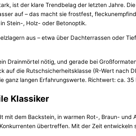
ark, ist der klare Trendbelag der letzten Jahre. D
r auf – das macht sie frostfest, fleckunempfindlic
n Stein-, Holz- oder Betonoptik.
Stelzlagern aus – etwa über Dachterrassen oder Tie
st ein Drainmörtel nötig, und gerade bei Großformat
ick auf die Rutschsicherheitsklasse (R-Wert nach DI
ie ganz langen Erfahrungswerte. Richtwert: ca. 35 
ile Klassiker
t mit dem Backstein, in warmen Rot-, Braun- und An
ele Konkurrenten übertreffen. Mit der Zeit entwicke