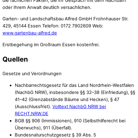
die fachlichen Fakten, die Ihr Gespräch mit dem Nachbarn
oder Ihrem Anwalt deutlich versachlichen.
Garten- und Landschaftsbau Alfred GmbH Frohnhauser Str.
429, 45144 Essen Telefon: 0172 7902609 Web:
www.gartenbau-alfred.de
Erstbegehung im Großraum Essen kostenfrei.
Quellen
Gesetze und Verordnungen
Nachbarrechtsgesetz für das Land Nordrhein-Westfalen
(NachbG NRW), insbesondere §§ 32–38 (Einfriedung), §§
41–42 (Grenzabstände Bäume und Hecken), § 47
(Ausschlussfrist).
Volltext NachbG NRW bei
RECHT.NRW.DE
BGB §§ 906 (Immissionen), 910 (Selbsthilferecht bei
Überwuchs), 911 (Überfall).
Bundesnaturschutzgesetz § 39 Abs. 5